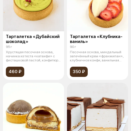
Тарталетка «Дубайский
Тарталетка «Клубника-
шоколад»
ваниль»
95 г
90 г
Хрустящая песочная основа,
Песочная основа, миндальный
начинка из теста «катаифи» с
запечённый крем «франжипан»,
фисташковой пастой, конфитюр
клубничное конфи, ванильная
из ма
наме
460 ₽
350 ₽