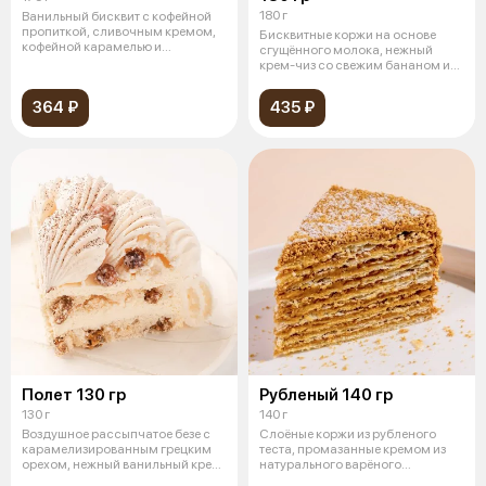
180 г
Ванильный бисквит с кофейной
пропиткой, сливочным кремом,
Бисквитные коржи на основе
кофейной карамелью и
сгущённого молока, нежный
прослойкой
крем-чиз со свежим бананом и
клубничн
364 ₽
435 ₽
Полет 130 гр
Рубленый 140 гр
130 г
140 г
Воздушное рассыпчатое безе с
Слоёные коржи из рубленого
карамелизированным грецким
теста, промазанные кремом из
орехом, нежный ванильный крем
натурального варёного
«Шар
сгущённого м