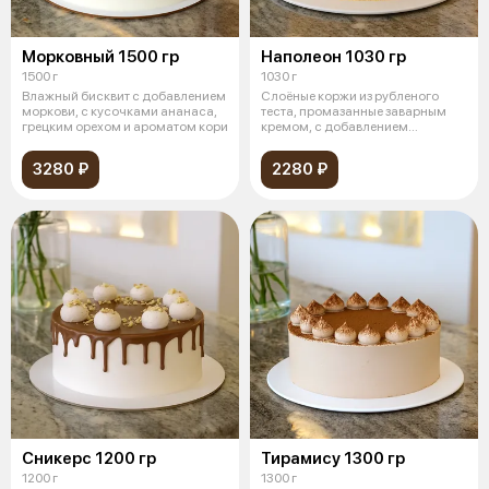
Морковный 1500 гр
Наполеон 1030 гр
1500 г
1030 г
Влажный бисквит с добавлением
Слоёные коржи из рубленого
моркови, с кусочками ананаса,
теста, промазанные заварным
грецким орехом и ароматом кори
кремом, с добавлением
творожного сы
3280 ₽
2280 ₽
Сникерс 1200 гр
Тирамису 1300 гр
1200 г
1300 г