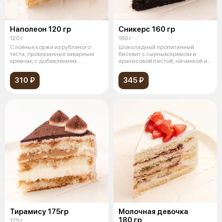
Наполеон 120 гр
Сникерс 160 гр
120 г
160 г
Слоёные коржи из рубленого
Шоколадный пропитанный
теста, промазанные заварным
бисквит с сырным кремом и
кремом, с добавлением
арахисовой пастой, начинкой из
творожного сы
карамели с
310 ₽
345 ₽
Тирамису 175гр
Молочная девочка
180 гр
175 г