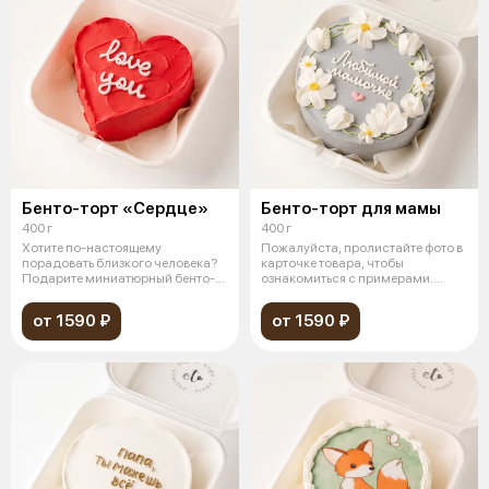
Бенто-торт «Cердце»
Бенто-торт для мамы
400 г
400 г
Хотите по-настоящему
Пожалуйста, пролистайте фото в
порадовать близкого человека?
карточке товара, чтобы
Подарите миниатюрный бенто-
ознакомиться с примерами.
торт в форме
Миниатюрны
от 1590 ₽
от 1590 ₽