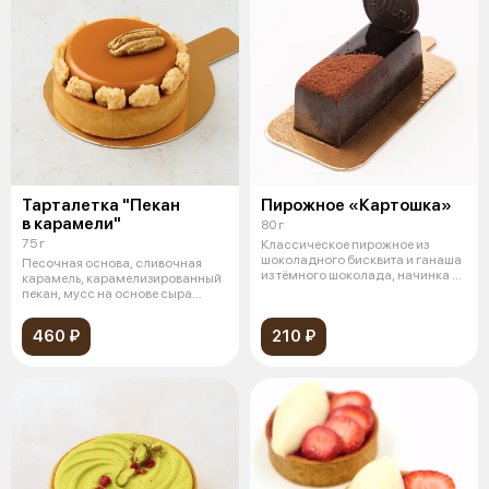
Тарталетка "Пекан
Пирожное «Картошка»
в карамели"
80 г
75 г
Классическое пирожное из
шоколадного бисквита и ганаша
Песочная основа, сливочная
из тёмного шоколада, начинка из
карамель, карамелизированный
кар
пекан, мусс на основе сыра
«рикотт
460 ₽
210 ₽