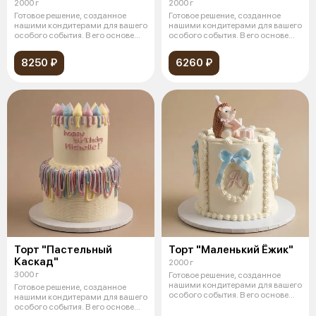
2000 г
2000 г
Готовое решение, созданное
Готовое решение, созданное
нашими кондитерами для вашего
нашими кондитерами для вашего
особого события. В его основе
особого события. В его основе
леж
леж
8250 ₽
6260 ₽
Торт "Пастельный
Торт "Маленький Ёжик"
Каскад"
2000 г
3000 г
Готовое решение, созданное
нашими кондитерами для вашего
Готовое решение, созданное
особого события. В его основе
нашими кондитерами для вашего
леж
особого события. В его основе