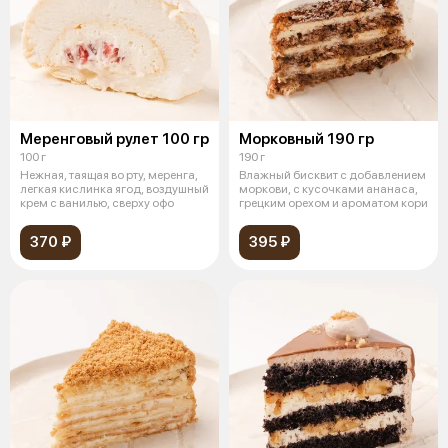
Меренговый рулет 100 гр
Морковный 190 гр
100 г
190 г
Нежная, таящая во рту, меренга,
Влажный бисквит с добавлением
легкая кислинка ягод, воздушный
моркови, с кусочками ананаса,
крем с ванилью, сверху офо
грецким орехом и ароматом кори
370 ₽
395 ₽