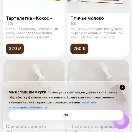
Тарталетка «Кокос»
Птичье молоко
100 г
100 г
Песочная основа, шоколадный
Ванильный бисквит, воздушное
крем, кокосовая прослойка,
суфле с семенами натуральной
кокосовый мусс и жидкий
ванили в тёмном шоколаде.
шоколадный
370 ₽
250 ₽
Мы используем куки.
Пользуясь сайтом, вы даёте согласие на
обработку файлов cookie вашего браузера и использование
аналитических сервисов согласно нашей
политике
конфиденциальности
.
ОК
Сливочная ириска
Шоколадная ириска