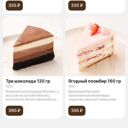
335 ₽
330 ₽
Три шоколада 120 гр
Ягодный пломбир 160 гр
120 г
160 г
Влажный шоколадный бисквит, с
Ванильный бисквит,
муссом на основе тёмного,
пропитанный малиновым
молочного, белого бельгийского
сиропом, нежный сливочный
шок
крем, ягодная начинка и
395 ₽
355 ₽