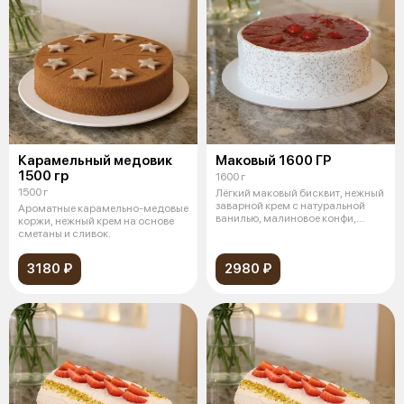
Карамельный медовик
Маковый 1600 ГР
1500 гр
1600 г
1500 г
Лёгкий маковый бисквит, нежный
заварной крем с натуральной
Ароматные карамельно-медовые
ванилью, малиновое конфи,
коржи, нежный крем на основе
покры
сметаны и сливок.
3180 ₽
2980 ₽