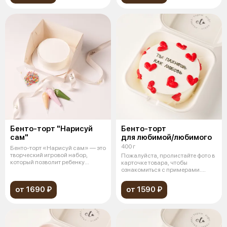
Бенто-торт "Нарисуй
Бенто-торт
сам"
для любимой/любимого
400 г
Бенто-торт «Нарисуй сам» — это
творческий игровой набор,
Пожалуйста, пролистайте фото в
который позволит ребенку
карточке товара, чтобы
почувств
ознакомиться с примерами.
Миниатюрны
от 1690 ₽
от 1590 ₽