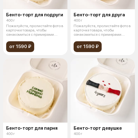
Бенто-торт для подруги
Бенто-торт для друга
400 г
400 г
Пожалуйста, пролистайте фото в
Пожалуйста, пролистайте фото в
карточке товара, чтобы
карточке товара, чтобы
ознакомиться с примерами.
ознакомиться с примерами.
Миниатюрны
Миниатюрны
от 1590 ₽
от 1590 ₽
Бенто-торт для парня
Бенто-торт девушке
400 г
400 г