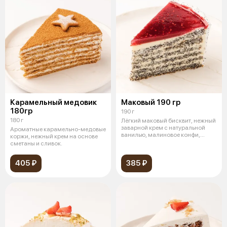
Карамельный медовик
Маковый 190 гр
180гр
190 г
180 г
Лёгкий маковый бисквит, нежный
заварной крем с натуральной
Ароматные карамельно-медовые
ванилью, малиновое конфи,
коржи, нежный крем на основе
покры
сметаны и сливок.
405 ₽
385 ₽