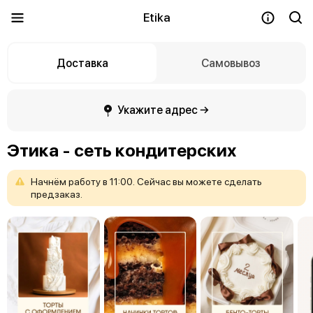
Etika
Доставка
Самовывоз
Укажите адрес →
Этика - сеть кондитерских
Начнём
работу
в
11:00.
Сейчас
вы
можете
сделать
предзаказ.