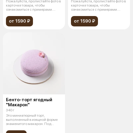
Пожалуйста, пролистайте фото в
Пожалуйста, пролистайте фото в
карточке товара, чтобы
карточке товара, чтобы
ознакомиться с примерами.
ознакомиться с примерами.
Миниатюрны
Миниатюрны
от 1590 ₽
от 1590 ₽
Бенто-торт ягодный
"Макарон"
340 г
Это миниатюрный торт,
выполненный в изящной форме
знаменитого макарон. Под
идеально гладки