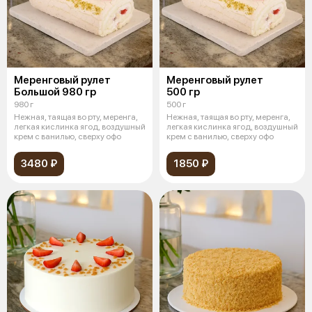
Меренговый рулет
Меренговый рулет
Большой 980 гр
500 гр
980 г
500 г
Нежная, таящая во рту, меренга,
Нежная, таящая во рту, меренга,
легкая кислинка ягод, воздушный
легкая кислинка ягод, воздушный
крем с ванилью, сверху офо
крем с ванилью, сверху офо
3480 ₽
1850 ₽