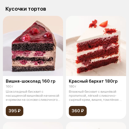
Кусочки тортов
Вишня-шоколад 160 гр
Красный бархат 180гр
160 г
180 г
Шоколадный бисквит с
Влажный бисквит с вишнёвой
насыщенной вишнёвой начинкой
пропиткой, лёгкий сливочно-
и кремом на основе сливочного
сырный крем, вишня, томлёная в
сыра с доб
сироп
395 ₽
360 ₽