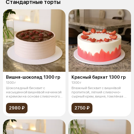
Стандартные торты
Вишня-шоколад 1300 гр
Красный бархат 1300 гр
1300 г
1300 г
Шоколадный бисквит с
Влажный бисквит с вишнёвой
насыщенной вишнёвой начинкой
пропиткой, лёгкий сливочно-
и кремом на основе сливочного
сырный крем, вишня, томлёная в
сыра с доб
сироп
2980 ₽
2750 ₽