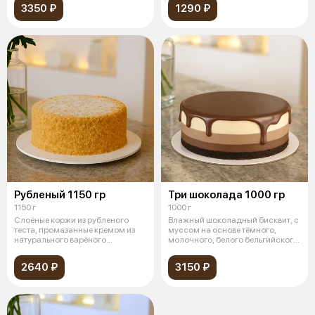
3350 ₽
1290 ₽
Рубленый 1150 гр
Три шоколада 1000 гр
1150 г
1000 г
Слоёные коржи из рубленого
Влажный шоколадный бисквит, с
теста, промазанные кремом из
муссом на основе тёмного,
натурального варёного
молочного, белого бельгийского
сгущённого м
шок
2640 ₽
3150 ₽