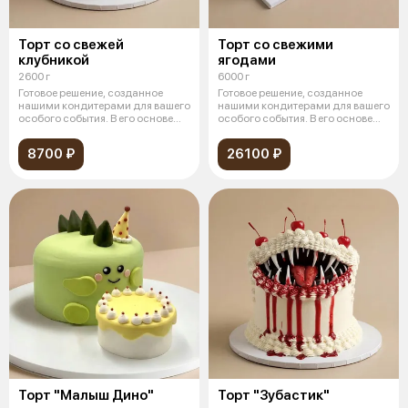
Торт со свежей
Торт со свежими
клубникой
ягодами
2600 г
6000 г
Готовое решение, созданное
Готовое решение, созданное
нашими кондитерами для вашего
нашими кондитерами для вашего
особого события. В его основе
особого события. В его основе
леж
леж
8700 ₽
26100 ₽
Торт "Малыш Дино"
Торт "Зубастик"