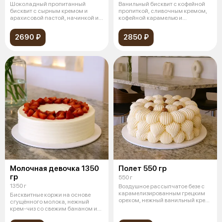
Шоколадный пропитанный
Ванильный бисквит с кофейной
бисквит с сырным кремом и
пропиткой, сливочным кремом,
арахисовой пастой, начинкой из
кофейной карамелью и
карамели с
прослойкой
2690 ₽
2850 ₽
Молочная девочка 1350
Полет 550 гр
гр
550 г
1350 г
Воздушное рассыпчатое безе с
карамелизированным грецким
Бисквитные коржи на основе
орехом, нежный ванильный крем
сгущённого молока, нежный
«Шар
крем-чиз со свежим бананом и
клубничн