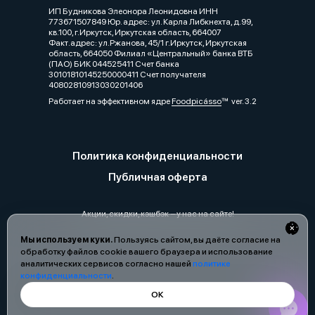
ИП Будникова Элеонора Леонидовна ИНН
773671507849 Юр. адрес: ул. Карла Либкнехта, д.99,
кв.100, г.Иркутск, Иркутская область, 664007
Факт.адрес: ул.Ржанова, 45/1 г.Иркутск, Иркутская
область, 664050 Филиал «Центральный» банка ВТБ
(ПАО) БИК 044525411 Счет банка
30101810145250000411 Счет получателя
40802810913030201406
Работает на эффективном ядре
Foodpicásso
ver. 3.2
Политика конфиденциальности
Публичная оферта
Акции, скидки, кэшбэк − у нас на сайте!
Мы используем куки.
Пользуясь сайтом, вы даёте согласие на
обработку файлов cookie вашего браузера и использование
аналитических сервисов согласно нашей
политике
конфиденциальности
.
ОК