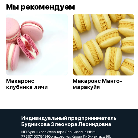
Мы рекомендуем
Макаронс
Макаронс Манго-
клубника личи
маракуйя
Индивидуальный предприниматель
Будникова Элеонора Леонидовна
ИП Будникова Элеонора Леонидовна ИНН
773671507849 Юр. адрес: ул. Карла Либкнехта, д.99,