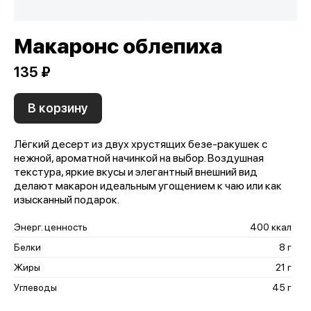
Макаронс облепиха
135 ₽
В корзину
Лёгкий десерт из двух хрустящих безе-ракушек с
нежной, ароматной начинкой на выбор. Воздушная
текстура, яркие вкусы и элегантный внешний вид
делают макарон идеальным угощением к чаю или как
изысканный подарок.
Энерг. ценность
400 ккал
Белки
8 г
Жиры
21 г
Углеводы
45 г