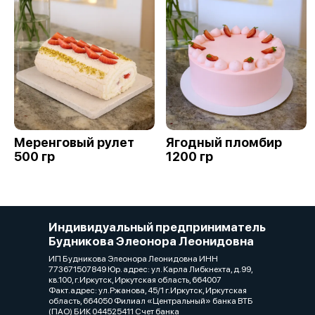
Меренговый рулет
Ягодный пломбир
500 гр
1200 гр
Индивидуальный предприниматель
Будникова Элеонора Леонидовна
ИП Будникова Элеонора Леонидовна ИНН
773671507849 Юр. адрес: ул. Карла Либкнехта, д.99,
кв.100, г.Иркутск, Иркутская область, 664007
Факт.адрес: ул.Ржанова, 45/1 г.Иркутск, Иркутская
область, 664050 Филиал «Центральный» банка ВТБ
(ПАО) БИК 044525411 Счет банка