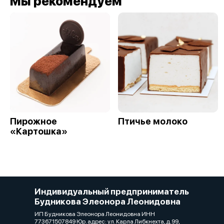
Мы рекомендуем
Пирожное
Птичье молоко
«Картошка»
Индивидуальный предприниматель
Будникова Элеонора Леонидовна
ИП Будникова Элеонора Леонидовна ИНН
773671507849 Юр. адрес: ул. Карла Либкнехта, д.99,