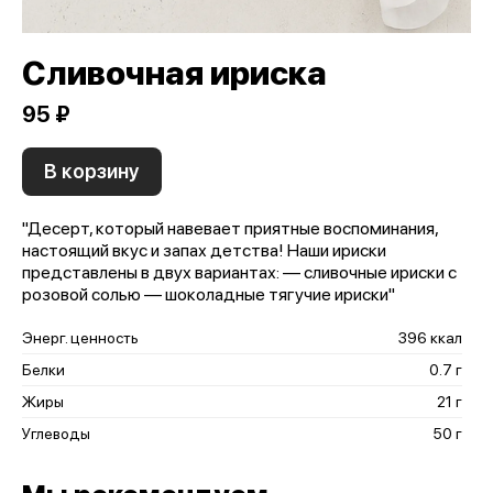
Сливочная ириска
95 ₽
В корзину
"Десерт, который навевает приятные воспоминания,
настоящий вкус и запах детства! Наши ириски
представлены в двух вариантах: — сливочные ириски с
розовой солью — шоколадные тягучие ириски"
Энерг. ценность
396 ккал
Белки
0.7 г
Жиры
21 г
Углеводы
50 г