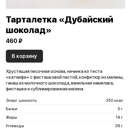
Тарталетка «Дубайский
шоколад»
460 ₽
В корзину
Хрустящая песочная основа, начинка из теста
«катаифи» с фисташковой пастой, конфитюр из малины,
ганаш из молочного шоколада, ванильная намелака,
фисташки и сублимированная малина.
Энерг. ценность
350 ккал
Белки
5 г
Жиры
19 г
Углеводы
39 г