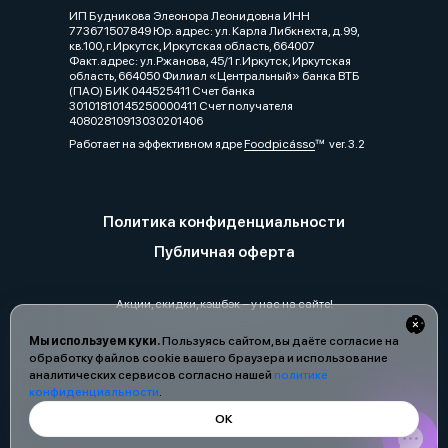
ИП Будникова Элеонора Леонидовна ИНН
773671507849 Юр. адрес: ул. Карла Либкнехта, д.99,
кв.100, г.Иркутск, Иркутская область, 664007
Факт.адрес: ул.Ржанова, 45/1 г.Иркутск, Иркутская
область, 664050 Филиал «Центральный» банка ВТБ
(ПАО) БИК 044525411 Счет банка
30101810145250000411 Счет получателя
40802810913030201406
Работает на эффективном ядре
Foodpicásso
ver. 3.2
Политика конфиденциальности
Публичная оферта
Акции, скидки, кэшбэк − у нас на сайте!
Мы используем куки.
Пользуясь сайтом, вы даёте согласие на
обработку файлов cookie вашего браузера и использование
аналитических сервисов согласно нашей
политике
конфиденциальности
.
ОК