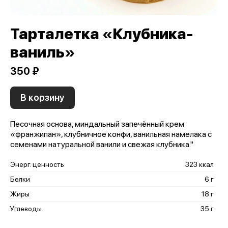
Тарталетка «Клубника-
ваниль»
350 ₽
В корзину
Песочная основа, миндальный запечённый крем
«франжипан», клубничное конфи, ванильная намелака с
семенами натуральной ванили и свежая клубника."
Энерг. ценность
323 ккал
Белки
6 г
Жиры
18 г
Углеводы
35 г