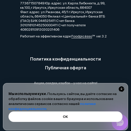
773671507849 Юр. адрес: ул. Карла Либкнехта, д.99,
кв.100, г.Иркутск, Иркутская область, 664007
Факт.адрес: ул.Ржанова, 45/1 г.Иркутск, Иркутская
область, 664050 Филиал «Центральный» банка ВТБ
(ПАО) БИК 044525411 Счет банка
30101810145250000411 Счет получателя
40802810913030201406
Работает на эффективном ядре
Foodpicásso
ver. 3.2
Политика конфиденциальности
Публичная оферта
Акции, скидки, кэшбэк − у нас на сайте!
Мы используем куки.
Пользуясь сайтом, вы даёте согласие на
обработку файлов cookie вашего браузера и использование
аналитических сервисов согласно нашей
политике
конфиденциальности
.
ОК