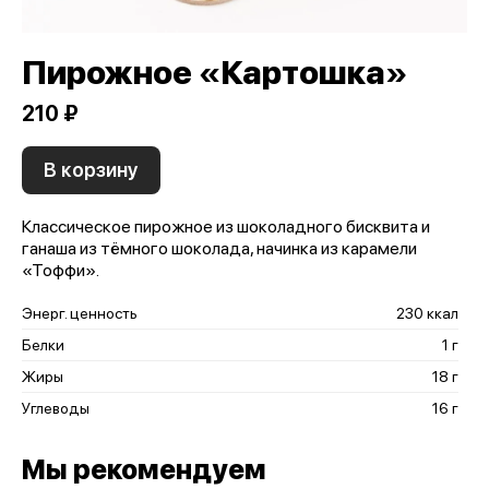
Пирожное «Картошка»
210 ₽
В корзину
Классическое пирожное из шоколадного бисквита и
ганаша из тёмного шоколада, начинка из карамели
«Тоффи».
Энерг. ценность
230 ккал
Белки
1 г
Жиры
18 г
Углеводы
16 г
Мы рекомендуем