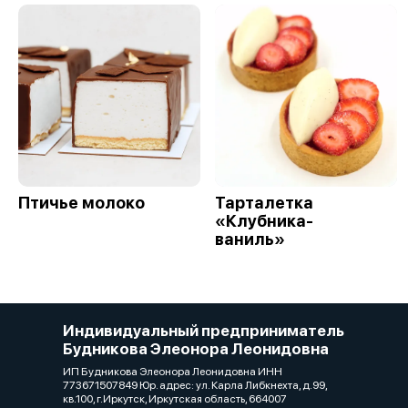
Птичье молоко
Тарталетка
«Клубника-
ваниль»
Индивидуальный предприниматель
Будникова Элеонора Леонидовна
ИП Будникова Элеонора Леонидовна ИНН
773671507849 Юр. адрес: ул. Карла Либкнехта, д.99,
кв.100, г.Иркутск, Иркутская область, 664007