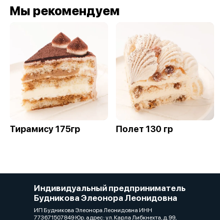
Мы рекомендуем
Тирамису 175гр
Полет 130 гр
Индивидуальный предприниматель
Будникова Элеонора Леонидовна
ИП Будникова Элеонора Леонидовна ИНН
773671507849 Юр. адрес: ул. Карла Либкнехта, д.99,