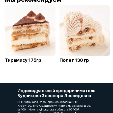
Тирамису 175гр
Полет 130 гр
Индивидуальный предприниматель
Будникова Элеонора Леонидовна
ИП Будникова Элеонора Леонидовна ИНН
773671507849 Юр. адрес: ул. Карла Либкнехта, д.99,
кв.100, г.Иркутск, Иркутская область, 664007